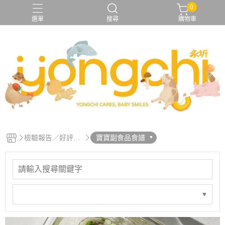
0
選單
搜尋
購物車
檢驗報告／好評推
寶寶副食品食譜
薦／食譜專區