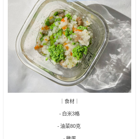
｜食材｜
- 白米3格
- 油菜80克
- 雞蛋