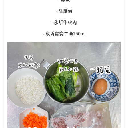
- 紅蘿蔔
- 永圻牛絞肉
- 永圻寶寶牛湯150ml