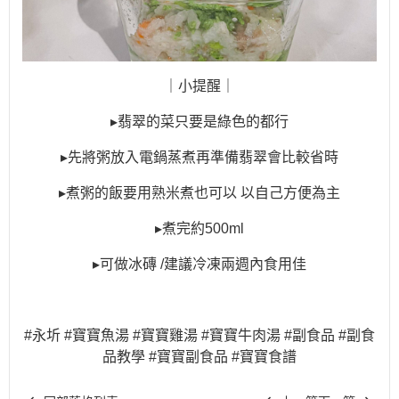
｜小提醒｜
▸翡翠的菜只要是綠色的都行
▸先將粥放入電鍋蒸煮再準備翡翠會比較省時
▸煮粥的飯要用熟米煮也可以 以自己方便為主
▸煮完約500ml
▸可做冰磚 /建議冷凍兩週內食用佳
#永圻 #寶寶魚湯 #寶寶雞湯 #寶寶牛肉湯 #副食品 #副食
品教學 #寶寶副食品 #寶寶食譜