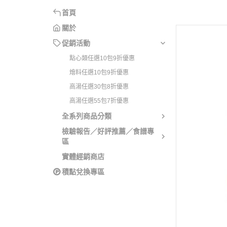
燴料任選10包9折優
寶寶
首頁
高湯任選30包8折優
寶寶
關於
高湯任選55包7折優
寶寶
促銷活動
寶寶
點心類任選10包9折優惠
燴料任選10包9折優惠
寶寶
高湯任選30包8折優惠
生鮮
高湯任選55包7折優惠
孕媽
全系列商品分類
檢驗報告／好評推薦／食譜專
區
實體經銷商店
積點兌換專區