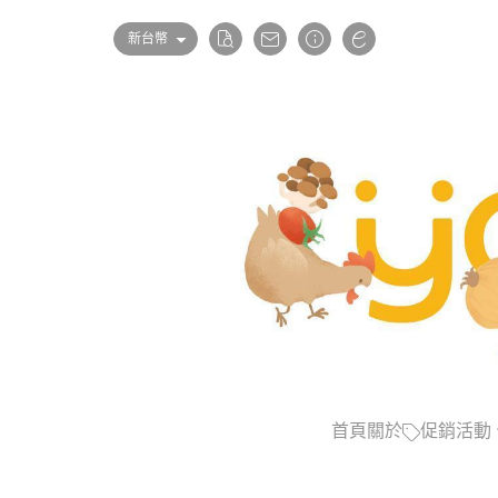
新台幣
首頁
關於
促銷活動
點心類任選10包9折
優惠