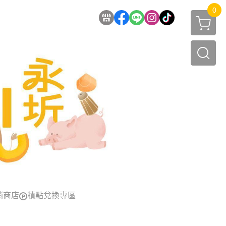
0
銷商店
積點兌換專區