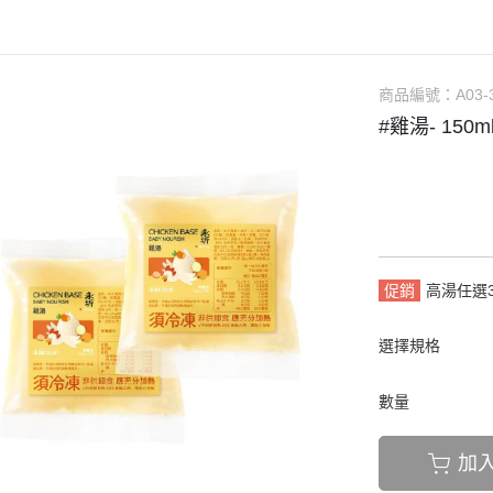
惠
「燴料」專區
ＳＧＳ檢驗報告
惠
「粥/飯」專區
真實媽咪分享
惠
「高湯」專區
寶寶副食品食譜
商品編號：
A03-
#雞湯- 150m
「點心」專區
部落客分享
「麵」專區
副食品健康教室
食材專區
、術後、銀髮族湯品專區
促銷
高湯任選
選擇規格
數量
加