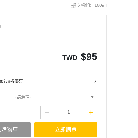
#雞湯- 150ml
3
l
$
95
TWD
30包8折優惠
-請選擇-
入購物車
立即購買