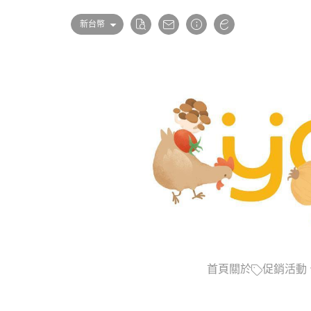
新台幣
首頁
關於
促銷活動
點心類任選10包9折
優惠