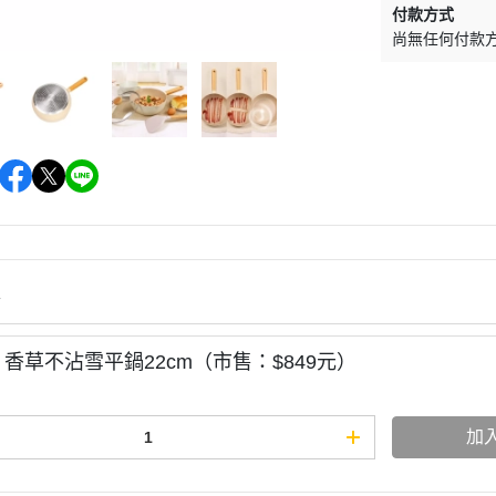
付款方式
尚無任何付款
情
】香草不沾雪平鍋22cm（市售：$849元）
加