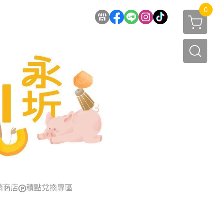
0
銷商店
積點兌換專區