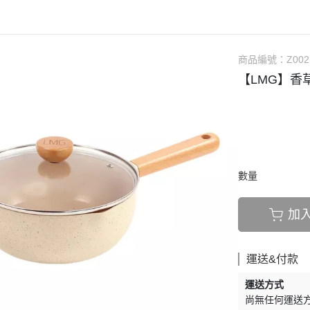
惠
「燴料」專區
ＳＧＳ檢驗報告
惠
「粥/飯」專區
真實媽咪分享
惠
「高湯」專區
寶寶副食品食譜
商品編號：
Z002
【LMG】香
「點心」專區
部落客分享
「麵」專區
副食品健康教室
食材專區
、術後、銀髮族湯品專區
數量
加
運送&付款
運送方式
尚無任何運送